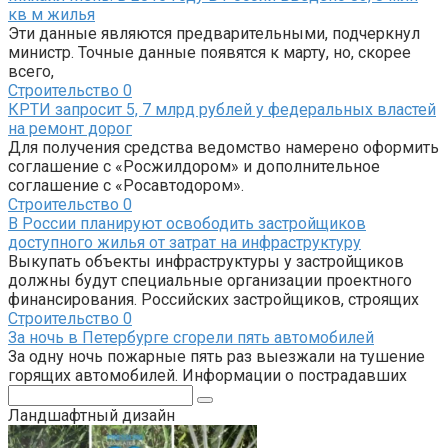
кв м жилья
Эти данные являются предварительными, подчеркнул
министр. Точные данные появятся к марту, но, скорее
всего,
Строительство
0
КРТИ запросит 5, 7 млрд рублей у федеральных властей
на ремонт дорог
Для получения средства ведомство намерено оформить
соглашение с «Росжилдором» и дополнительное
соглашение с «Росавтодором».
Строительство
0
В России планируют освободить застройщиков
доступного жилья от затрат на инфраструктуру
Выкупать объекты инфраструктуры у застройщиков
должны будут специальные организации проектного
финансирования. Российских застройщиков, строящих
Строительство
0
За ночь в Петербурге сгорели пять автомобилей
За одну ночь пожарные пять раз выезжали на тушение
горящих автомобилей. Информации о пострадавших
Поиск:
Ландшафтный дизайн