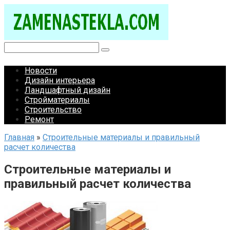
Перейти
к
контенту
Поиск:
Новости
Дизайн интерьера
Ландшафтный дизайн
Стройматериалы
Строительство
Ремонт
Главная
»
Строительные материалы и правильный
расчет количества
Строительные материалы и
правильный расчет количества