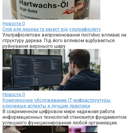
Новости
0
Олія для дерева та захист від ультрафіолету
Ультрафіолетове випромінювання постійно впливає на
структуру дерева. Під його впливом відбувається
руйнування верхнього шару
Новости
0
Комплексное обслуживание IT-инфраструктуры:
ключевые аспекты и лучшие практики
В современном цифровом мире надежная работа
информационных технологий становится фундаментом
успешного функционирования любой организации.