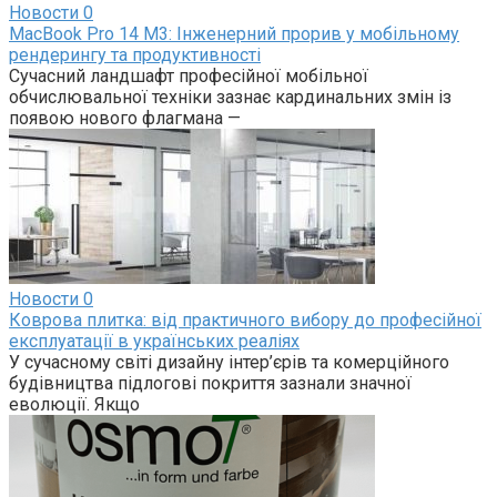
Новости
0
MacBook Pro 14 M3: Інженерний прорив у мобільному
рендерингу та продуктивності
Сучасний ландшафт професійної мобільної
обчислювальної техніки зазнає кардинальних змін із
появою нового флагмана —
Новости
0
Коврова плитка: від практичного вибору до професійної
експлуатації в українських реаліях
У сучасному світі дизайну інтер’єрів та комерційного
будівництва підлогові покриття зазнали значної
еволюції. Якщо