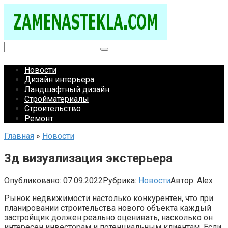
Перейти
к
контенту
Поиск:
Новости
Дизайн интерьера
Ландшафтный дизайн
Стройматериалы
Строительство
Ремонт
Главная
»
Новости
3д визуализация экстерьера
Опубликовано:
07.09.2022
Рубрика:
Новости
Автор:
Alex
Рынок недвижимости настолько конкурентен, что при
планировании строительства нового объекта каждый
застройщик должен реально оценивать, насколько он
интересен инвесторам и потенциальным клиентам. Если