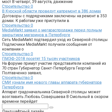
мост В четверг, 39 августа, движение
Строительство
0
В Курской области проведут капремонт в 386 домах
Договоры с подрядчиками заключены на ремонт в 353
домах. К работам уже приступили в
Строительство
0
MediaMarkt заявил о мегараспродаже перед полным
закрытием магазинов в Петербурге
Сеть MediaMarkt подтвердил уход из Северной столицы
Подписчики MediaMarkt получили сообщения от
компании о
Строительство
0
ПМЭФ-2018 посетят 15 тысяч участников
На форуме примут участие представители компаний из
70 стран Губернатор Санкт-Петербурга Георгий
Полтавченко заявил,
Строительство
0
СМИ узнали имя нового главы аппарата губернатора
Петербурга
Аппарат градоначальника Северной столицы может
возглавить Любовь Совершаева В Смольный в скором
времени перейдет
Поиск:
Ландшафтный дизайн