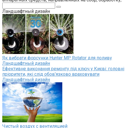
Поиск:
Ландшафтный дизайн
Як вибрати форсунки Hunter MP Rotator для поливу
Ландшафтный дизайн
Ефективне виконання ремонту під ключ у Києві: головні
пріоритети, які слід обов’язково враховувати
Ландшафтный дизайн
Чистый воздух с вентиляцией