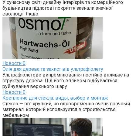
У сучасному світі дизайну інтер’єрів та комерційного
будівництва підлогові покриття зазнали значної
еволюції. Якщо
Новости
0
Олія для дерева та захист від ультрафіолету
Ультрафіолетове випромінювання постійно впливає на
структуру дерева. Під його впливом відбувається
руйнування верхнього шару
Новости
0
Крепление для стекла: виды, выбор и монтаж
Стекло — это хрупкий, но одновременно очень прочный
материал, который используется в строительстве,
мебельном