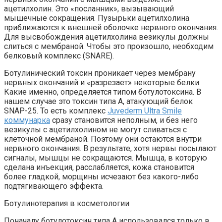
ацетилхолин. Это «посланник», вызывающий
мышечные сокращения. Пузырьки ацетилхолина
приближаются к внешней оболочке нервного окончания.
Для высвобождения ацетилхолина везикулы должны
слиться с мембраной. Чтобы это произошло, необходим
белковый комплекс (SNARE).
Ботулинический токсин проникает через мембрану
нервных окончаний и «разрезает» некоторые белки.
Какие именно, определяется типом ботулотоксина. В
нашем случае это токсин типа А, атакующий белок
SNAP-25. То есть комплекс
Juvederm Ultra Smile
коммунарка
сразу становится неполным, и без него
везикулы с ацетилхолином не могут сливаться с
клеточной мембраной. Поэтому они остаются внутри
нервного окончания. В результате, хотя нервы посылают
сигналы, мышцы не сокращаются. Мышца, в которую
сделана инъекция, расслабляется, кожа становится
более гладкой, морщины исчезают без какого-либо
подтягивающего эффекта.
Ботулинотерапия в косметологии
Поначалу ботулотоксин типа А использовался только в