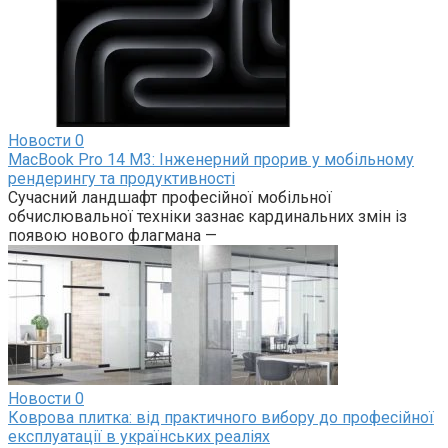
Новости
0
MacBook Pro 14 M3: Інженерний прорив у мобільному
рендерингу та продуктивності
Сучасний ландшафт професійної мобільної
обчислювальної техніки зазнає кардинальних змін із
появою нового флагмана —
Новости
0
Коврова плитка: від практичного вибору до професійної
експлуатації в українських реаліях