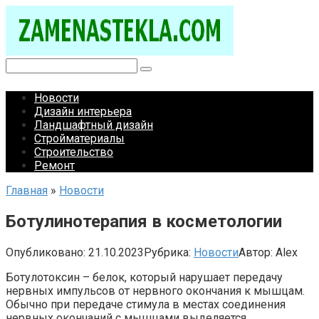
Перейти
к
контенту
Поиск:
Новости
Дизайн интерьера
Ландшафтный дизайн
Стройматериалы
Строительство
Ремонт
Главная
»
Новости
Ботулинотерапия в косметологии
Опубликовано:
21.10.2023
Рубрика:
Новости
Автор:
Alex
Ботулотоксин – белок, который нарушает передачу
нервных импульсов от нервного окончания к мышцам.
Обычно при передаче стимула в местах соединения
нервных окончаний с мышцами выделяется