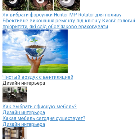
Як вибрати форсунки Hunter MP Rotator для поливу
Ефективне виконання ремонту під ключ у Києві: головні
пріоритети, які слід обов’язково враховувати
Чистый воздух с вентиляцией
Дизайн интерьера
Как выбрать офисную мебель?
Дизайн интерьера
Какая мебель сегодня существует?
Дизайн интерьера