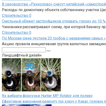
В садоводстве «Рехколово» снесут китайский «самострой
Расходы по демонтажу объекта собственнику участка Ца
Строительство
0
Смольный обяжет застройщиков отдавать городу до 10 %
Чиновники рассматривают схему, при которой бизнесу пр
Строительство
0
По Москве-реке пустили 20 гробов с названиями самых 
Акцию провела инициативная группа валютных заемщиков.
Поиск:
Ландшафтный дизайн
Як вибрати форсунки Hunter MP Rotator для поливу
Ефективне виконання ремонту під ключ у Києві: головні п