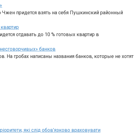
»
о Чжен придется взять на себя Пушкинский районный
 квартир
идется отдавать до 10 % готовых квартир в
«несговорчивых» банков
 На гробах написаны названия банков, которые не хотят
ріоритети, які слід обов’язково враховувати