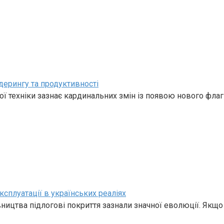
дерингу та продуктивності
ї техніки зазнає кардинальних змін із появою нового фла
ксплуатації в українських реаліях
івництва підлогові покриття зазнали значної еволюції. Якщо