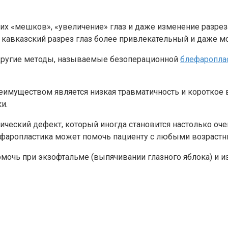
тих «мешков», «увеличение» глаз и даже изменение разрез
 кавказский разрез глаз более привлекательный и даже м
 другие методы, называемые безоперационной
блефароплас
муществом является низкая травматичность и короткое вр
и.
ческий дефект, который иногда становится настолько оче
лефаропластика может помочь пациенту с любыми возраст
омочь при экзофтальме (выпячивании глазного яблока) и и