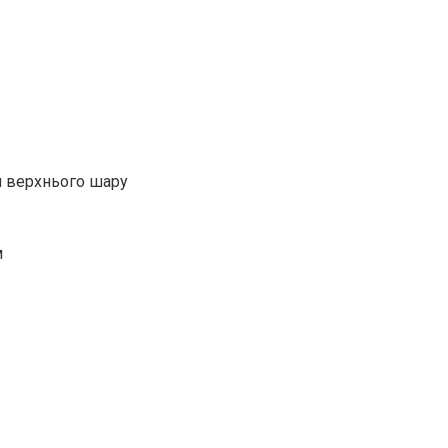
я верхнього шару
м