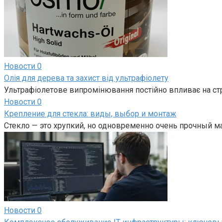
Новости
0
Олія для дерева та захист від ультрафіолету
Ультрафіолетове випромінювання постійно впливає на ст
Новости
0
Крепление для стекла: виды, выбор и монтаж
Стекло — это хрупкий, но одновременно очень прочный м
Новости
0