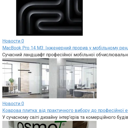
Новости
0
MacBook Pro 14 M3: Інженерний прорив у мобільному рен
Сучасний ландшафт професійної мобільної обчислювально
Новости
0
Коврова плитка: від практичного вибору до професійної е
У сучасному світі дизайну інтер’єрів та комерційного буд