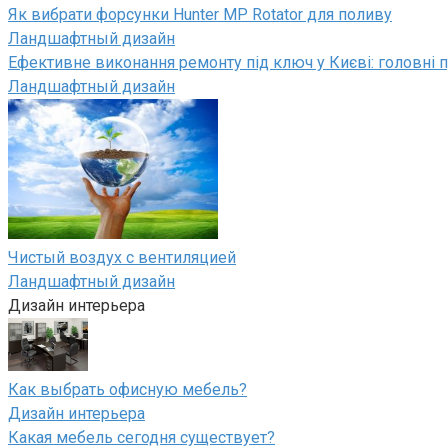
Як вибрати форсунки Hunter MP Rotator для поливу
Ландшафтный дизайн
Ефективне виконання ремонту під ключ у Києві: головні п
Ландшафтный дизайн
Чистый воздух с вентиляцией
Ландшафтный дизайн
Дизайн интерьера
Как выбрать офисную мебель?
Дизайн интерьера
Какая мебель сегодня существует?