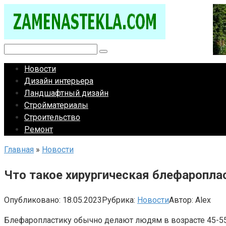
Перейти
к
контенту
Поиск:
Новости
Дизайн интерьера
Ландшафтный дизайн
Стройматериалы
Строительство
Ремонт
Главная
»
Новости
Что такое хирургическая блефаропла
Опубликовано:
18.05.2023
Рубрика:
Новости
Автор:
Alex
Блефаропластику обычно делают людям в возрасте 45-55 