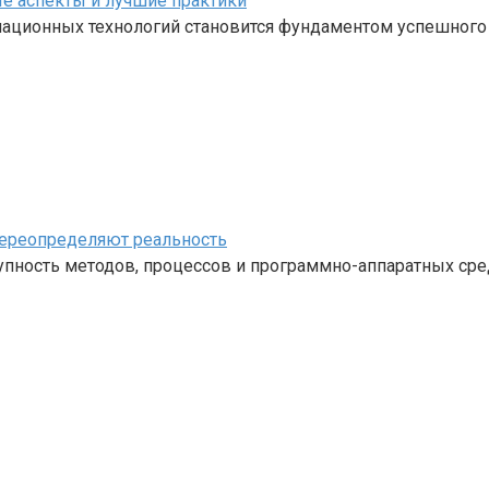
е аспекты и лучшие практики
ационных технологий становится фундаментом успешного
переопределяют реальность
ность методов, процессов и программно-аппаратных средс