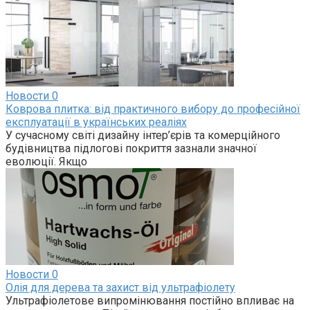
Новости
0
Коврова плитка: від практичного вибору до професійної
експлуатації в українських реаліях
У сучасному світі дизайну інтер’єрів та комерційного
будівництва підлогові покриття зазнали значної
еволюції. Якщо
Новости
0
Олія для дерева та захист від ультрафіолету
Ультрафіолетове випромінювання постійно впливає на