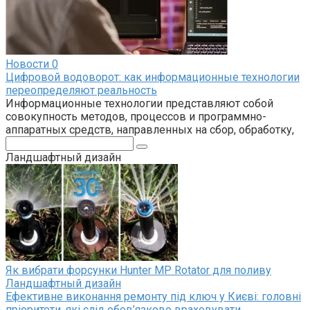
Новости
0
Цифровой водоворот: как информационные технологии
переопределяют реальность
Информационные технологии представляют собой
совокупность методов, процессов и программно-
аппаратных средств, направленных на сбор, обработку,
Поиск:
Ландшафтный дизайн
Як вибрати форсунки Hunter MP Rotator для поливу
Ландшафтный дизайн
Ефективне виконання ремонту під ключ у Києві: головні
пріоритети, які слід обов’язково враховувати