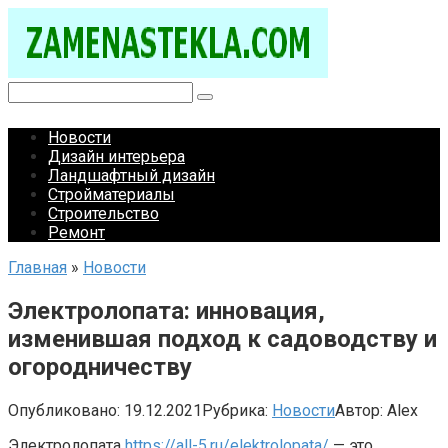
Перейти
к
контенту
Поиск:
Новости
Дизайн интерьера
Ландшафтный дизайн
Стройматериалы
Строительство
Ремонт
Главная
»
Новости
Электролопата: инновация,
изменившая подход к садоводству и
огородничеству
Опубликовано:
19.12.2021
Рубрика:
Новости
Автор:
Alex
Электролопата
https://all-5.ru/elektrolopata/
— это