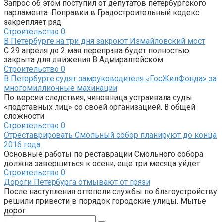
Запрос об этом поступил от депутатов петербургского
парламента. Поправки в Градостроительный кодекс
закрепляет ряд
Строительство
0
В Петербурге на три дня закроют Измайловский мост
С 29 апреля до 2 мая переправа будет полностью
закрыта для движения В Адмиралтейском
Строительство
0
В Петербурге судят замруководителя «ГосЖилФонда» за
многомиллионные махинации
По версии следствия, чиновница устраивала суды
«подставных лиц» со своей организацией. В общей
сложности
Строительство
0
Отреставрировать Смольный собор планируют до конца
2016 года
Основные работы по реставрации Смольного собора
должна завершиться к осени, еще три месяца уйдет
Строительство
0
Дороги Петербурга отмывают от грязи
После наступления оттепели службы по благоустройству
решили привести в порядок городские улицы. Мытье
дорог
Поиск: