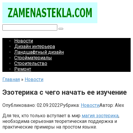
Перейти
к
контенту
Поиск:
Новости
Дизайн интерьера
Ландшафтный дизайн
Стройматериалы
Строительство
Ремонт
Главная
»
Новости
Эзотерика с чего начать ее изучение
Опубликовано:
02.09.2022
Рубрика:
Новости
Автор:
Alex
Для тех, кто только вступает в мир
магия эзотерика
,
необходима серьезная теоретическая поддержка и
практические примеры на простом языке.