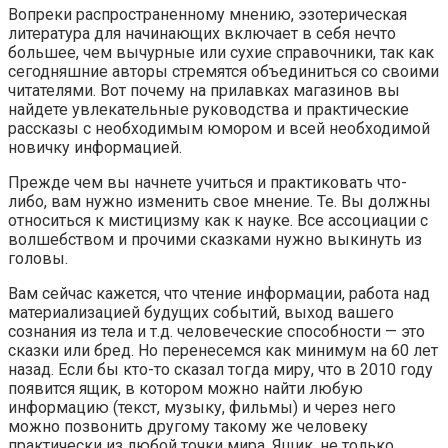
Вопреки распространенному мнению, эзотерическая
литература для начинающих включает в себя нечто
большее, чем вычурные или сухие справочники, так как
сегодняшние авторы стремятся объединиться со своими
читателями. Вот почему на прилавках магазинов вы
найдете увлекательные руководства и практические
рассказы с необходимым юмором и всей необходимой
новичку информацией.
Прежде чем вы начнете учиться и практиковать что-
либо, вам нужно изменить свое мнение. Те. Вы должны
относиться к мистицизму как к науке. Все ассоциации с
волшебством и прочими сказками нужно выкинуть из
головы.
Вам сейчас кажется, что чтение информации, работа над
материализацией будущих событий, выход вашего
сознания из тела и т.д. человеческие способности — это
сказки или бред. Но перенесемся как минимум на 60 лет
назад. Если бы кто-то сказал тогда миру, что в 2010 году
появится ящик, в котором можно найти любую
информацию (текст, музыку, фильмы) и через него
можно позвонить другому такому же человеку
практически из любой точки мира. Ящик, не только