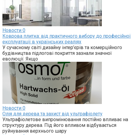
Новости
0
Коврова плитка: від практичного вибору до професійної
експлуатації в українських реаліях
У сучасному світі дизайну інтер’єрів та комерційного
будівництва підлогові покриття зазнали значної
еволюції. Якщо
Новости
0
Олія для дерева та захист від ультрафіолету
Ультрафіолетове випромінювання постійно впливає на
структуру дерева. Під його впливом відбувається
руйнування верхнього шару