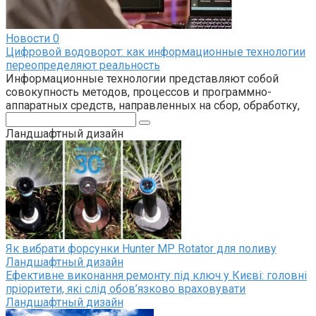
Новости
0
Цифровой водоворот: как информационные технологии
переопределяют реальность
Информационные технологии представляют собой
совокупность методов, процессов и программно-
аппаратных средств, направленных на сбор, обработку,
Поиск:
Ландшафтный дизайн
Як вибрати форсунки Hunter MP Rotator для поливу
Ландшафтный дизайн
Ефективне виконання ремонту під ключ у Києві: головні
пріоритети, які слід обов’язково враховувати
Ландшафтный дизайн