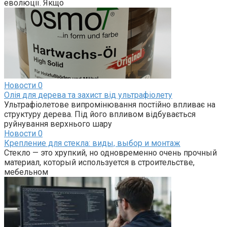
еволюції. Якщо
Новости
0
Олія для дерева та захист від ультрафіолету
Ультрафіолетове випромінювання постійно впливає на
структуру дерева. Під його впливом відбувається
руйнування верхнього шару
Новости
0
Крепление для стекла: виды, выбор и монтаж
Стекло — это хрупкий, но одновременно очень прочный
материал, который используется в строительстве,
мебельном