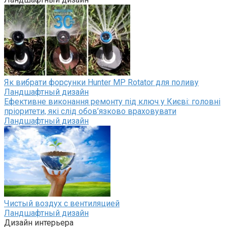
Як вибрати форсунки Hunter MP Rotator для поливу
Ландшафтный дизайн
Ефективне виконання ремонту під ключ у Києві: головні
пріоритети, які слід обов’язково враховувати
Ландшафтный дизайн
Чистый воздух с вентиляцией
Ландшафтный дизайн
Дизайн интерьера