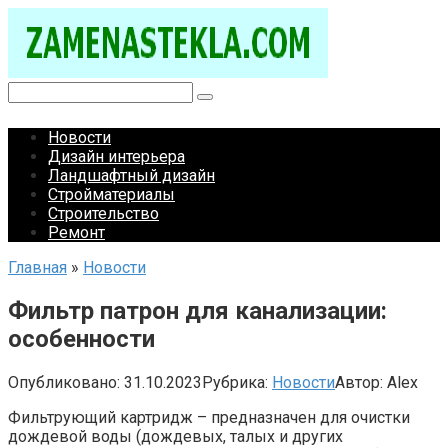
Перейти
к
контенту
Поиск:
Новости
Дизайн интерьера
Ландшафтный дизайн
Стройматериалы
Строительство
Ремонт
Главная
»
Новости
Фильтр патрон для канализации:
особенности
Опубликовано:
31.10.2023
Рубрика:
Новости
Автор:
Alex
Фильтрующий картридж – предназначен для очистки
дождевой воды (дождевых, талых и других