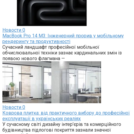
Новости
0
MacBook Pro 14 M3: Інженерний прорив у мобільному
рендерингу та продуктивності
Сучасний ландшафт професійної мобільної
обчислювальної техніки зазнає кардинальних змін із
появою нового флагмана —
Новости
0
Коврова плитка: від практичного вибору до професійної
експлуатації в українських реаліях
У сучасному світі дизайну інтер’єрів та комерційного
будівництва підлогові покриття зазнали значної