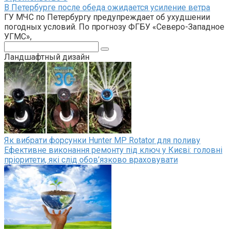
В Петербурге после обеда ожидается усиление ветра
ГУ МЧС по Петербургу предупреждает об ухудшении
погодных условий. По прогнозу ФГБУ «Северо-Западное
УГМС»,
Поиск:
Ландшафтный дизайн
Як вибрати форсунки Hunter MP Rotator для поливу
Ефективне виконання ремонту під ключ у Києві: головні
пріоритети, які слід обов’язково враховувати