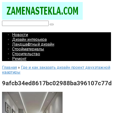
Перейти
к
контенту
Поиск:
Новости
Дизайн интерьера
Ландшафтный дизайн
Стройматериалы
Строительство
Ремонт
Главная
»
Где и как заказать дизайн проект двухэтажной
квартиры
9afcb34ed8617bc02988ba396107c77d