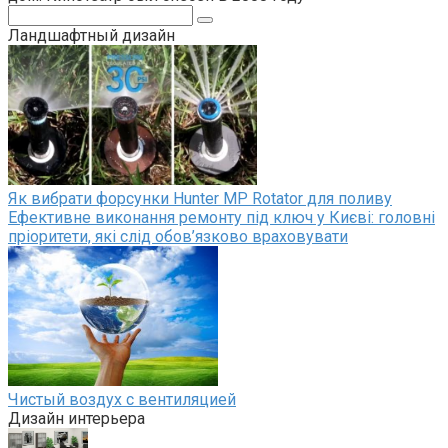
Поиск:
Ландшафтный дизайн
Як вибрати форсунки Hunter MP Rotator для поливу
Ефективне виконання ремонту під ключ у Києві: головні
пріоритети, які слід обов’язково враховувати
Чистый воздух с вентиляцией
Дизайн интерьера