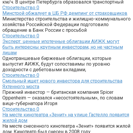
км/ч. В центре Петербурга образовался транспортный
Строительство
0
Минстрой обжалует в ЦБ РФ демпинг от страховщиков
Министерство строительства и жилищно-коммунального
хозяйства Российской Федерации подготовило
обращение в Банк России с просьбой
Строительство
0
Эксперт: ценные ипотечные облигации АИЖК могут
быть интересны крупным инвесторам, но не частным
лицам
Однотраншевые биржевые облигации, которые
выпустит АИЖК, будут сопоставимы по уровню
доходности с дебетовыми вкладами,
Строительство
0
Смольный ищет нового инвестора для строительства
Яхтенного моста
Прежний инвестор — британская компания Spicer
Oppenheim — оказался «несостоятельным», по словам
вице-губернатора Игоря
Строительство
0
На месте кинотеатра «Зенит» на улице Гастелло появится
жилой дом
На месте снесенного кинотеатра «Зенит» появится жилой
дом. Кинотеатр был снесен в 2008 году