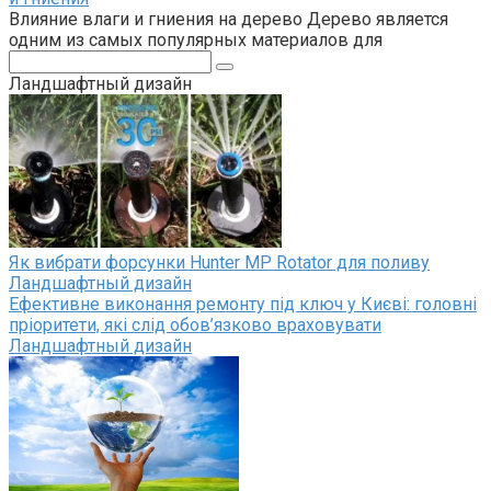
Влияние влаги и гниения на дерево Дерево является
одним из самых популярных материалов для
Поиск:
Ландшафтный дизайн
Як вибрати форсунки Hunter MP Rotator для поливу
Ландшафтный дизайн
Ефективне виконання ремонту під ключ у Києві: головні
пріоритети, які слід обов’язково враховувати
Ландшафтный дизайн