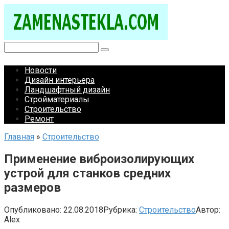
Перейти
к
контенту
Поиск:
Новости
Дизайн интерьера
Ландшафтный дизайн
Стройматериалы
Строительство
Ремонт
Главная
»
Строительство
Применение виброизолирующих
устрой для станков средних
размеров
Опубликовано:
22.08.2018
Рубрика:
Строительство
Автор:
Alex