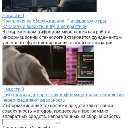
Новости
0
Комплексное обслуживание IT-инфраструктуры:
ключевые аспекты и лучшие практики
В современном цифровом мире надежная работа
информационных технологий становится фундаментом
успешного функционирования любой организации.
Новости
0
Цифровой водоворот: как информационные технологии
переопределяют реальность
Информационные технологии представляют собой
совокупность методов, процессов и программно-
аппаратных средств, направленных на сбор, обработку,
Поиск:
Ландшафтный дизайн