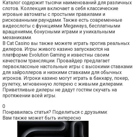
Каталог содержит тысячи наименований для различных
слотов. Коллекция включает в себя классические
игровые автоматы с простыми правилами и
рискованными раундами. Также есть современные
видеослоты с функциями Megaways, бесплатными
вращениями, бонусными играми и уникальными
механиками.
В Cat Casino вы также можете играть против реальных
дилеров. Игры живого казино запускаются на
платформе Evolution Gaming и известны своим
качеством трансляции. Провайдер предлагает
первоклассные настольные игры с высокими ставками
для хайроллеров и низкими ставками для обычных
игроков. Игроки казино могут играть в баккару, покер,
рулетку, мгновенную лотерею с живыми дилерами.
Приветливые дилеры не дадут гостям скучать на
протяжении всей игры.
0
Понравилась статья? Поделиться с друзьями:
Вам также может быть интересно