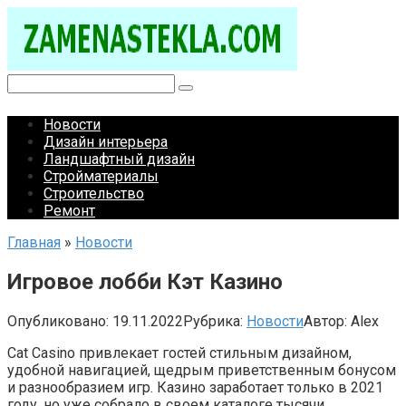
Перейти
к
контенту
Поиск:
Новости
Дизайн интерьера
Ландшафтный дизайн
Стройматериалы
Строительство
Ремонт
Главная
»
Новости
Игровое лобби Кэт Казино
Опубликовано:
19.11.2022
Рубрика:
Новости
Автор:
Alex
Cat Casino привлекает гостей стильным дизайном,
удобной навигацией, щедрым приветственным бонусом
и разнообразием игр. Казино заработает только в 2021
году, но уже собрало в своем каталоге тысячи