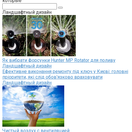
которые
Поиск:
Ландшафтный дизайн
Як вибрати форсунки Hunter MP Rotator для поливу
Ландшафтный дизайн
Ефективне виконання ремонту під ключ у Києві: головні
пріоритети, які слід обов’язково враховувати
Ландшафтный дизайн
Чистый воздух с вентиляцией