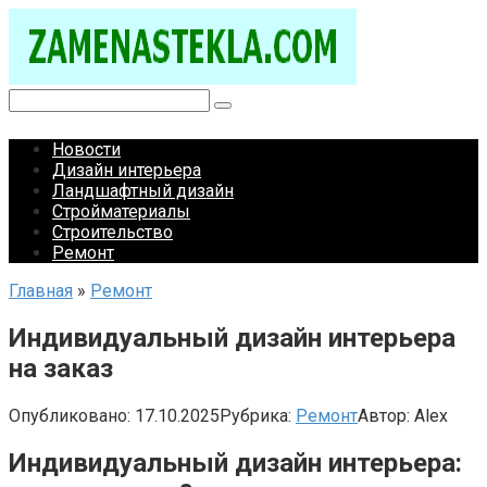
Перейти
к
контенту
Поиск:
Новости
Дизайн интерьера
Ландшафтный дизайн
Стройматериалы
Строительство
Ремонт
Главная
»
Ремонт
Индивидуальный дизайн интерьера
на заказ
Опубликовано:
17.10.2025
Рубрика:
Ремонт
Автор:
Alex
Индивидуальный дизайн интерьера: