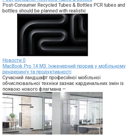
Post-Consumer Recycled Tubes & Bottles PCR tubes and
bottles should be planned with realistic
Новости
0
MacBook Pro 14 M3: Інженерний прорив у мобільному
рендерингу та продуктивності
Сучасний ландшафт професійної мобільної
обчислювальної техніки зазнає кардинальних змін із
появою нового флагмана —