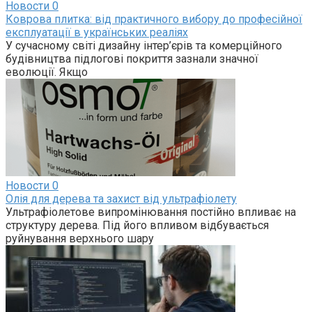
Новости
0
Коврова плитка: від практичного вибору до професійної
експлуатації в українських реаліях
У сучасному світі дизайну інтер’єрів та комерційного
будівництва підлогові покриття зазнали значної
еволюції. Якщо
Новости
0
Олія для дерева та захист від ультрафіолету
Ультрафіолетове випромінювання постійно впливає на
структуру дерева. Під його впливом відбувається
руйнування верхнього шару