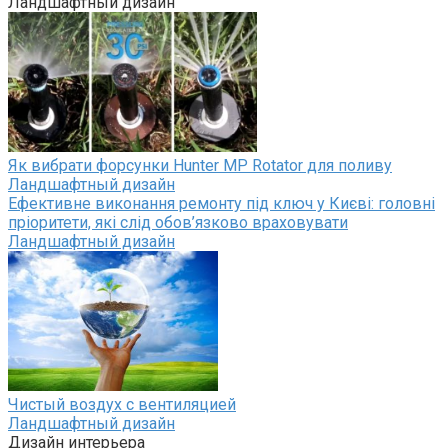
Ландшафтный дизайн
Як вибрати форсунки Hunter MP Rotator для поливу
Ландшафтный дизайн
Ефективне виконання ремонту під ключ у Києві: головні
пріоритети, які слід обов’язково враховувати
Ландшафтный дизайн
Чистый воздух с вентиляцией
Ландшафтный дизайн
Дизайн интерьера