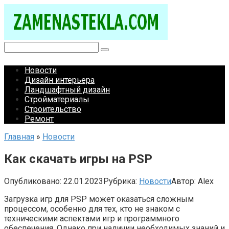
Перейти
к
контенту
Поиск:
Новости
Дизайн интерьера
Ландшафтный дизайн
Стройматериалы
Строительство
Ремонт
Главная
»
Новости
Как скачать игры на PSP
Опубликовано:
22.01.2023
Рубрика:
Новости
Автор:
Alex
Загрузка игр для PSP может оказаться сложным
процессом, особенно для тех, кто не знаком с
техническими аспектами игр и программного
обеспечения. Однако при наличии необходимых знаний и