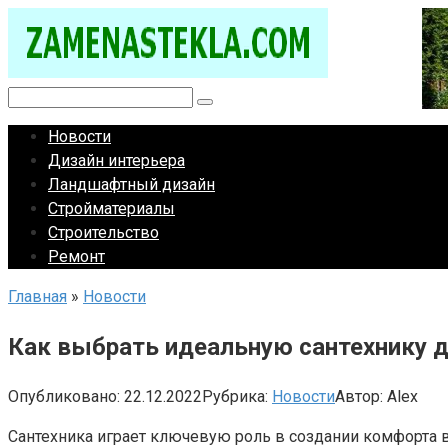
Перейти
к
контенту
Поиск:
Новости
Дизайн интерьера
Ландшафтный дизайн
Стройматериалы
Строительство
Ремонт
Главная
»
Новости
Как выбрать идеальную сантехнику д
Опубликовано:
22.12.2022
Рубрика:
Новости
Автор:
Alex
Сантехника играет ключевую роль в создании комфорта 