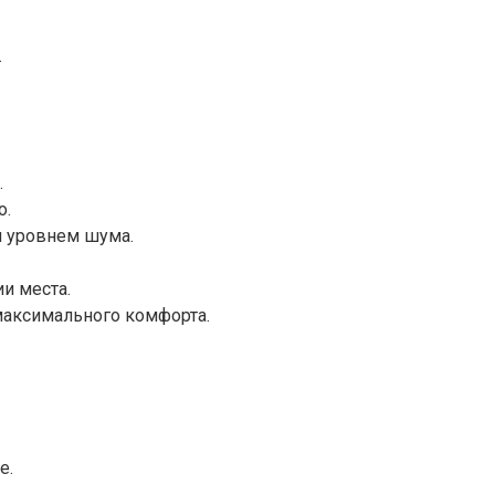
.
.
о.
м уровнем шума.
и места.
максимального комфорта.
е.