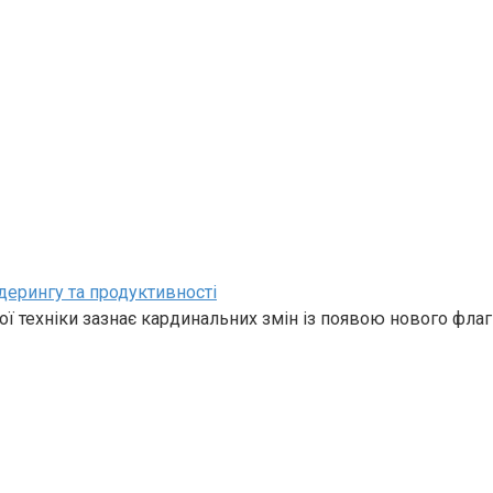
дерингу та продуктивності
ї техніки зазнає кардинальних змін із появою нового фла