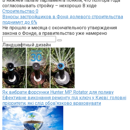
В нижней палате парламента поняли, что полтора года
согласовывать стройку – нехорошо В ходе
Строительство
0
Взносы застройщиков в Фонд долевого строительства
поднимут до 6%
Не прошло и месяца с окончательного утверждения
закона о Фонде, а правительство уже намерено
Поиск:
Ландшафтный дизайн
Як вибрати форсунки Hunter MP Rotator для поливу
Ефективне виконання ремонту під ключ у Києві: головні
пріоритети, які слід обов’язково враховувати