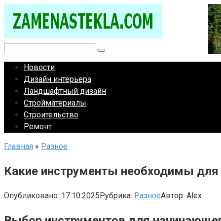
Перейти
к
контенту
Поиск:
Новости
Дизайн интерьера
Ландшафтный дизайн
Стройматериалы
Строительство
Ремонт
Главная
»
Разное
Какие инструменты необходимы для
Опубликовано:
17.10.2025
Рубрика:
Разное
Автор:
Alex
Выбор инструментов для начинающег