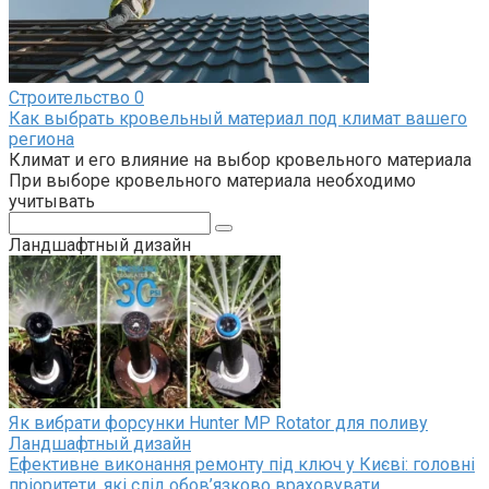
Строительство
0
Как выбрать кровельный материал под климат вашего
региона
Климат и его влияние на выбор кровельного материала
При выборе кровельного материала необходимо
учитывать
Поиск:
Ландшафтный дизайн
Як вибрати форсунки Hunter MP Rotator для поливу
Ландшафтный дизайн
Ефективне виконання ремонту під ключ у Києві: головні
пріоритети, які слід обов’язково враховувати