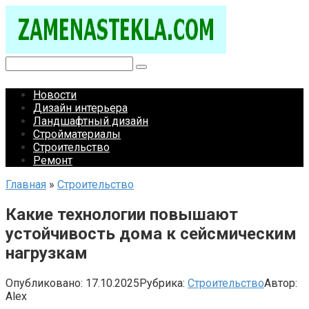
Перейти
к
контенту
Поиск:
Новости
Дизайн интерьера
Ландшафтный дизайн
Стройматериалы
Строительство
Ремонт
Главная
»
Строительство
Какие технологии повышают
устойчивость дома к сейсмическим
нагрузкам
Опубликовано:
17.10.2025
Рубрика:
Строительство
Автор:
Alex