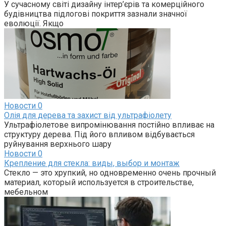
У сучасному світі дизайну інтер’єрів та комерційного
будівництва підлогові покриття зазнали значної
еволюції. Якщо
Новости
0
Олія для дерева та захист від ультрафіолету
Ультрафіолетове випромінювання постійно впливає на
структуру дерева. Під його впливом відбувається
руйнування верхнього шару
Новости
0
Крепление для стекла: виды, выбор и монтаж
Стекло — это хрупкий, но одновременно очень прочный
материал, который используется в строительстве,
мебельном