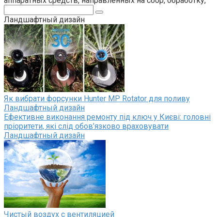
аппаратных средств, направленных на сбор, обработку,
Поиск:
Ландшафтный дизайн
Як вибрати форсунки Hunter MP Rotator для поливу
Ландшафтный дизайн
Ефективне виконання ремонту під ключ у Києві: головні
пріоритети, які слід обов’язково враховувати
Ландшафтный дизайн
Чистый воздух с вентиляцией