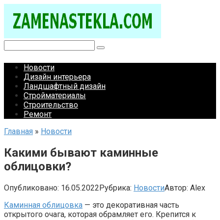
Перейти
к
контенту
Поиск:
Новости
Дизайн интерьера
Ландшафтный дизайн
Стройматериалы
Строительство
Ремонт
Главная
»
Новости
Какими бывают каминные
облицовки?
Опубликовано:
16.05.2022
Рубрика:
Новости
Автор:
Alex
Каминная облицовка
— это декоративная часть
открытого очага, которая обрамляет его. Крепится к