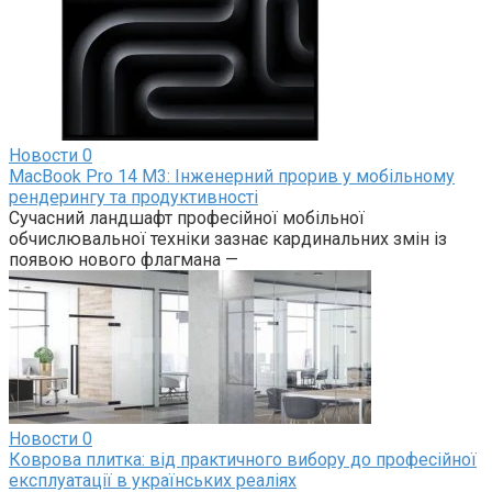
Новости
0
MacBook Pro 14 M3: Інженерний прорив у мобільному
рендерингу та продуктивності
Сучасний ландшафт професійної мобільної
обчислювальної техніки зазнає кардинальних змін із
появою нового флагмана —
Новости
0
Коврова плитка: від практичного вибору до професійної
експлуатації в українських реаліях