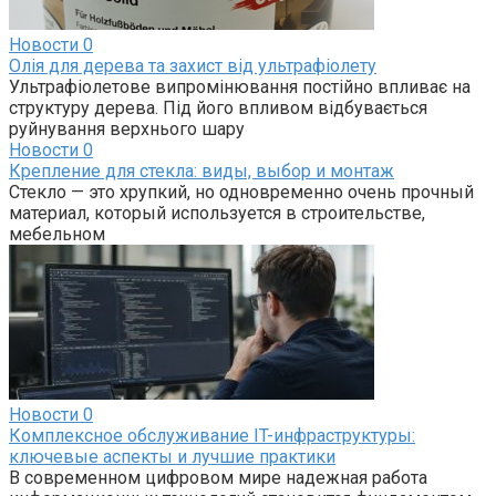
Новости
0
Олія для дерева та захист від ультрафіолету
Ультрафіолетове випромінювання постійно впливає на
структуру дерева. Під його впливом відбувається
руйнування верхнього шару
Новости
0
Крепление для стекла: виды, выбор и монтаж
Стекло — это хрупкий, но одновременно очень прочный
материал, который используется в строительстве,
мебельном
Новости
0
Комплексное обслуживание IT-инфраструктуры:
ключевые аспекты и лучшие практики
В современном цифровом мире надежная работа