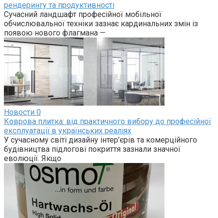
рендерингу та продуктивності
Сучасний ландшафт професійної мобільної
обчислювальної техніки зазнає кардинальних змін із
появою нового флагмана —
Новости
0
Коврова плитка: від практичного вибору до професійної
експлуатації в українських реаліях
У сучасному світі дизайну інтер’єрів та комерційного
будівництва підлогові покриття зазнали значної
еволюції. Якщо