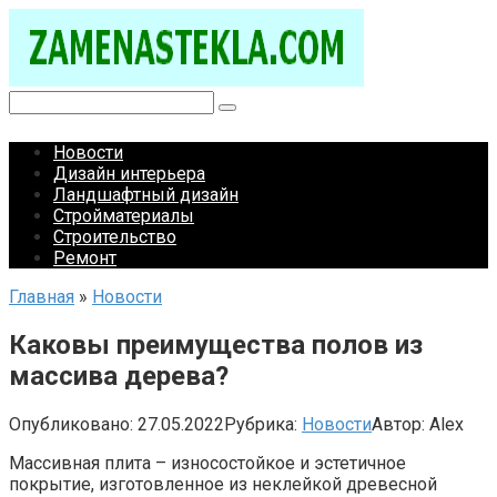
Перейти
к
контенту
Поиск:
Новости
Дизайн интерьера
Ландшафтный дизайн
Стройматериалы
Строительство
Ремонт
Главная
»
Новости
Каковы преимущества полов из
массива дерева?
Опубликовано:
27.05.2022
Рубрика:
Новости
Автор:
Alex
Массивная плита – износостойкое и эстетичное
покрытие, изготовленное из неклейкой древесной