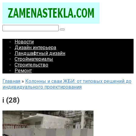
Перейти
к
контенту
Поиск:
Новости
Дизайн интерьера
Ландшафтный дизайн
Стройматериалы
Строительство
Ремонт
Главная
»
Колонны и сваи ЖБИ: от типовых решений до
индивидуального проектирования
i (28)