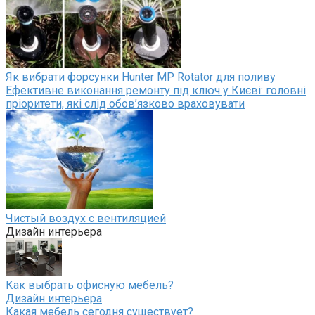
Як вибрати форсунки Hunter MP Rotator для поливу
Ефективне виконання ремонту під ключ у Києві: головні
пріоритети, які слід обов’язково враховувати
Чистый воздух с вентиляцией
Дизайн интерьера
Как выбрать офисную мебель?
Дизайн интерьера
Какая мебель сегодня существует?