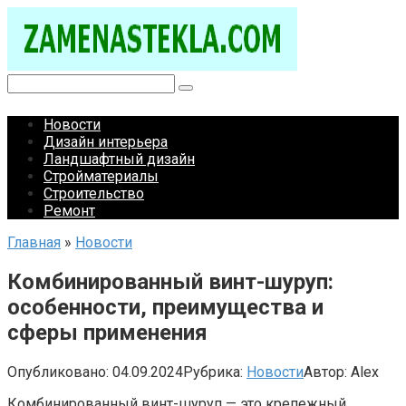
Перейти
к
контенту
Поиск:
Новости
Дизайн интерьера
Ландшафтный дизайн
Стройматериалы
Строительство
Ремонт
Главная
»
Новости
Комбинированный винт-шуруп:
особенности, преимущества и
сферы применения
Опубликовано:
04.09.2024
Рубрика:
Новости
Автор:
Alex
Комбинированный винт-шуруп — это крепежный