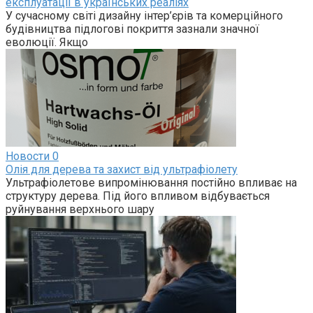
експлуатації в українських реаліях
У сучасному світі дизайну інтер’єрів та комерційного
будівництва підлогові покриття зазнали значної
еволюції. Якщо
Новости
0
Олія для дерева та захист від ультрафіолету
Ультрафіолетове випромінювання постійно впливає на
структуру дерева. Під його впливом відбувається
руйнування верхнього шару