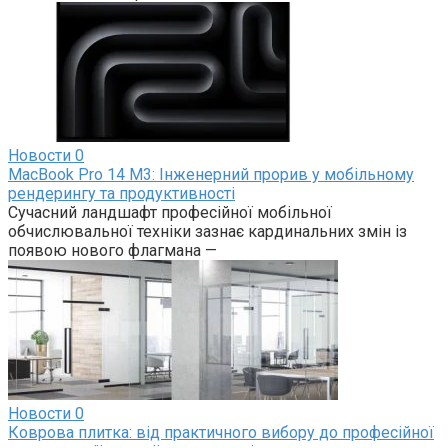
Новости
0
MacBook Pro 14 M3: Інженерний прорив у мобільному
рендерингу та продуктивності
Сучасний ландшафт професійної мобільної
обчислювальної техніки зазнає кардинальних змін із
появою нового флагмана —
Новости
0
Коврова плитка: від практичного вибору до професійної