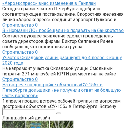
«Аэроэкспресс» внес изменения в Генплан
Сегодня правительство Петербурга одобрило
соответствующее постановление. Скоростная железная
линия «Аэроэкспресс» соединит аэропорт Пулково и
Строительство
0
В «Норманн ЛО» пообещали не подавать на банкротство
Соответствующее заявление сделал председатель
совета директоров фирмы Виктор Сеппенен Ранее
сообщалось, что строительная группа
Строительство
0
Участок Складской улицы расширят до 4 полос к концу
2020 года
На капремонт участка Складской улицы Смольный
потратит 271 мнл рублей КРТИ разместитил на сайте
Строительство
0
На встрече по достройке объектов «СУ-155» в
Петербурге дольщики «не получили ответ на большую
часть вопросов»
1 апреля прошла встреча рабочей группы по вопросам
достройки объектов «СУ-155» в Петербурге. Встречу
Поиск:
Ландшафтный дизайн