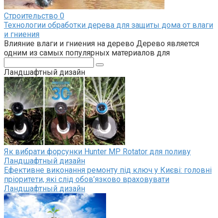
Строительство
0
Технологии обработки дерева для защиты дома от влаги
и гниения
Влияние влаги и гниения на дерево Дерево является
одним из самых популярных материалов для
Поиск:
Ландшафтный дизайн
Як вибрати форсунки Hunter MP Rotator для поливу
Ландшафтный дизайн
Ефективне виконання ремонту під ключ у Києві: головні
пріоритети, які слід обов’язково враховувати
Ландшафтный дизайн