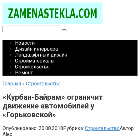
Перейти
к
контенту
Поиск:
Новости
Дизайн интерьера
Ландшафтный дизайн
Стройматериалы
Строительство
Ремонт
Главная
»
Строительство
«Курбан-Байрам» ограничит
движение автомобилей у
«Горьковской»
Опубликовано:
20.08.2018
Рубрика:
Строительство
Автор:
Alex