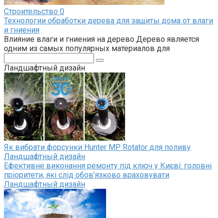
Строительство
0
Технологии обработки дерева для защиты дома от влаги
и гниения
Влияние влаги и гниения на дерево Дерево является
одним из самых популярных материалов для
Поиск:
Ландшафтный дизайн
Як вибрати форсунки Hunter MP Rotator для поливу
Ландшафтный дизайн
Ефективне виконання ремонту під ключ у Києві: головні
пріоритети, які слід обов’язково враховувати
Ландшафтный дизайн