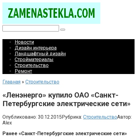
Перейти
к
контенту
Поиск:
Новости
Дизайн интерьера
Ландшафтный дизайн
Стройматериалы
Строительство
Ремонт
Главная
»
Строительство
«Ленэнерго» купило ОАО «Санкт-
Петербургские электрические сети»
Опубликовано:
30.12.2015
Рубрика:
Строительство
Автор:
Alex
Ранее «Санкт-Петербургские электрические сети»