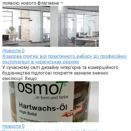
появою нового флагмана —
Новости
0
Коврова плитка: від практичного вибору до професійної
експлуатації в українських реаліях
У сучасному світі дизайну інтер’єрів та комерційного
будівництва підлогові покриття зазнали значної
еволюції. Якщо
Новости
0