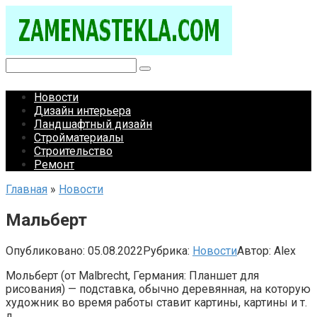
Перейти
к
контенту
Поиск:
Новости
Дизайн интерьера
Ландшафтный дизайн
Стройматериалы
Строительство
Ремонт
Главная
»
Новости
Мальберт
Опубликовано:
05.08.2022
Рубрика:
Новости
Автор:
Alex
Мольберт (от Malbrecht, Германия: Планшет для
рисования) — подставка, обычно деревянная, на которую
художник во время работы ставит картины, картины и т.
д.