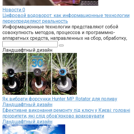
Новости
0
Цифровой водоворот: как информационные технологии
переопределяют реальность
Информационные технологии представляют собой
совокупность методов, процессов и программно-
аппаратных средств, направленных на сбор, обработку,
Поиск:
Ландшафтный дизайн
Як вибрати форсунки Hunter MP Rotator для поливу
Ландшафтный дизайн
Ефективне виконання ремонту під ключ у Києві: головні
пріоритети, які слід обов’язково враховувати
Ландшафтный дизайн