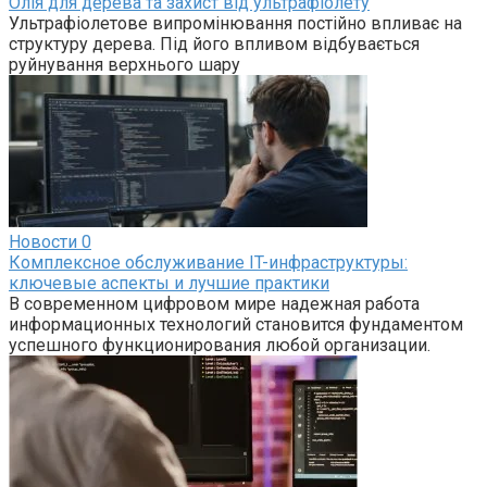
Олія для дерева та захист від ультрафіолету
Ультрафіолетове випромінювання постійно впливає на
структуру дерева. Під його впливом відбувається
руйнування верхнього шару
Новости
0
Комплексное обслуживание IT-инфраструктуры:
ключевые аспекты и лучшие практики
В современном цифровом мире надежная работа
информационных технологий становится фундаментом
успешного функционирования любой организации.