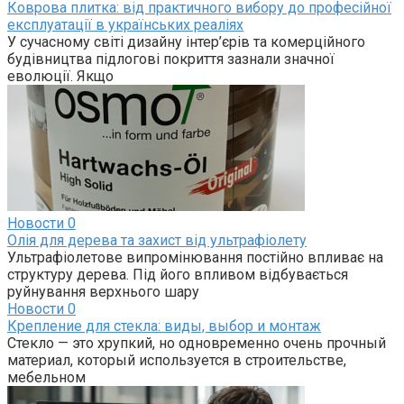
Коврова плитка: від практичного вибору до професійної
експлуатації в українських реаліях
У сучасному світі дизайну інтер’єрів та комерційного
будівництва підлогові покриття зазнали значної
еволюції. Якщо
Новости
0
Олія для дерева та захист від ультрафіолету
Ультрафіолетове випромінювання постійно впливає на
структуру дерева. Під його впливом відбувається
руйнування верхнього шару
Новости
0
Крепление для стекла: виды, выбор и монтаж
Стекло — это хрупкий, но одновременно очень прочный
материал, который используется в строительстве,
мебельном