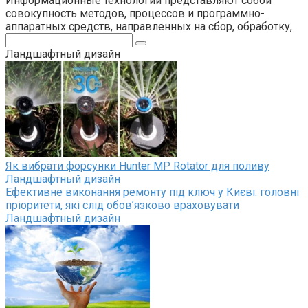
Информационные технологии представляют собой
совокупность методов, процессов и программно-
аппаратных средств, направленных на сбор, обработку,
Поиск:
Ландшафтный дизайн
Як вибрати форсунки Hunter MP Rotator для поливу
Ландшафтный дизайн
Ефективне виконання ремонту під ключ у Києві: головні
пріоритети, які слід обов’язково враховувати
Ландшафтный дизайн