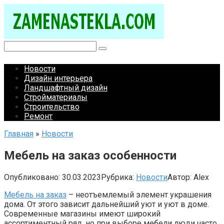
Перейти
к
контенту
Поиск:
Новости
Дизайн интерьера
Ландшафтный дизайн
Стройматериалы
Строительство
Ремонт
Главная
»
Новости
Мебель на заказ особенности
Опубликовано:
30.03.2023
Рубрика:
Новости
Автор:
Alex
Мебель на заказ
– неотъемлемый элемент украшения
дома. От этого зависит дальнейший уют и уют в доме.
Современные магазины имеют широкий
ассортиментный ряд, но при выборе мебели люди часто