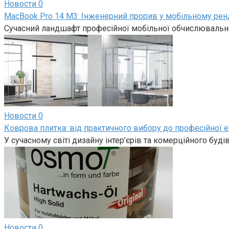
Новости
0
MacBook Pro 14 M3: Інженерний прорив у мобільному рен
Сучасний ландшафт професійної мобільної обчислювально
Новости
0
Коврова плитка: від практичного вибору до професійної е
У сучасному світі дизайну інтер’єрів та комерційного буд
Новости
0