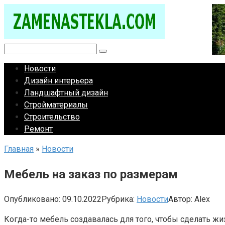
Перейти
к
контенту
Поиск:
Новости
Дизайн интерьера
Ландшафтный дизайн
Стройматериалы
Строительство
Ремонт
Главная
»
Новости
Мебель на заказ по размерам
Опубликовано:
09.10.2022
Рубрика:
Новости
Автор:
Alex
Когда-то мебель создавалась для того, чтобы сделать жи