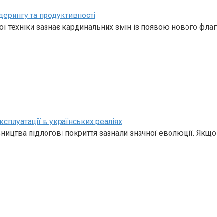
дерингу та продуктивності
ї техніки зазнає кардинальних змін із появою нового фла
ксплуатації в українських реаліях
івництва підлогові покриття зазнали значної еволюції. Якщо