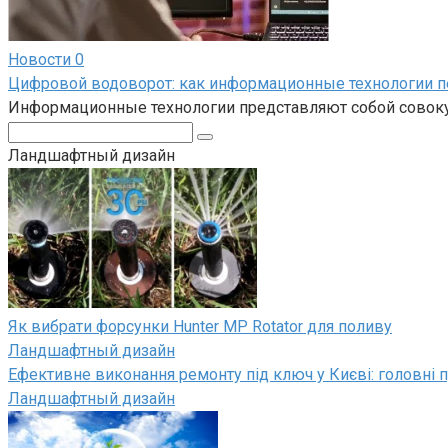
Новости
0
Цифровой водоворот: как информационные технологии 
Информационные технологии представляют собой совокуп
Поиск:
Ландшафтный дизайн
Як вибрати форсунки Hunter MP Rotator для поливу
Ландшафтный дизайн
Ефективне виконання ремонту під ключ у Києві: головні п
Ландшафтный дизайн