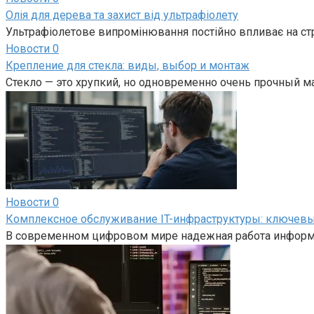
Олія для дерева та захист від ультрафіолету
Ультрафіолетове випромінювання постійно впливає на ст
Новости
0
Крепление для стекла: виды, выбор и монтаж
Стекло — это хрупкий, но одновременно очень прочный м
Новости
0
Комплексное обслуживание IT-инфраструктуры: ключевы
В современном цифровом мире надежная работа информ