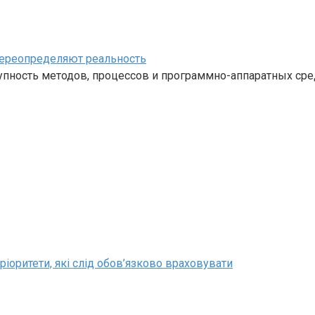
переопределяют реальность
ность методов, процессов и программно-аппаратных средс
ріоритети, які слід обов’язково враховувати