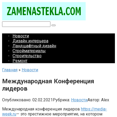
Перейти
к
контенту
Поиск:
Новости
Дизайн интерьера
Ландшафтный дизайн
Стройматериалы
Строительство
Ремонт
Главная
»
Новости
Международная Конференция
лидеров
Опубликовано:
02.02.2021
Рубрика:
Новости
Автор:
Alex
Международная конференция лидеров
https://media-
week.ru
— это престижное мероприятие, на котором