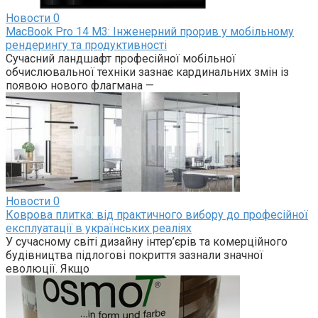
Новости
0
MacBook Pro 14 M3: Інженерний прорив у мобільному
рендерингу та продуктивності
Сучасний ландшафт професійної мобільної
обчислювальної техніки зазнає кардинальних змін із
появою нового флагмана —
Новости
0
Коврова плитка: від практичного вибору до професійної
експлуатації в українських реаліях
У сучасному світі дизайну інтер’єрів та комерційного
будівництва підлогові покриття зазнали значної
еволюції. Якщо