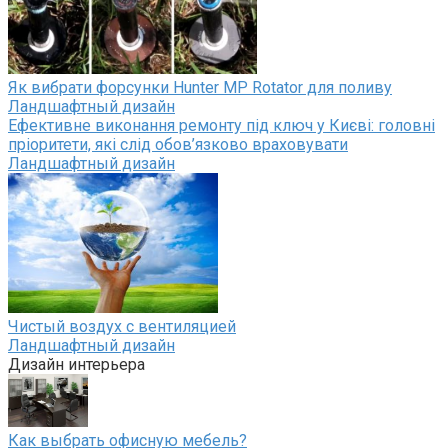
Як вибрати форсунки Hunter MP Rotator для поливу
Ландшафтный дизайн
Ефективне виконання ремонту під ключ у Києві: головні
пріоритети, які слід обов’язково враховувати
Ландшафтный дизайн
Чистый воздух с вентиляцией
Ландшафтный дизайн
Дизайн интерьера
Как выбрать офисную мебель?