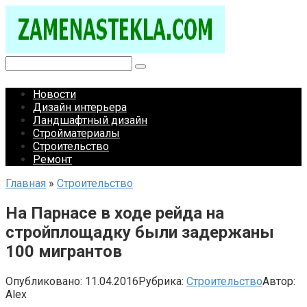
Перейти
к
контенту
Поиск:
Новости
Дизайн интерьера
Ландшафтный дизайн
Стройматериалы
Строительство
Ремонт
Главная
»
Строительство
На Парнасе в ходе рейда на
стройплощадку были задержаны
100 мигрантов
Опубликовано:
11.04.2016
Рубрика:
Строительство
Автор:
Alex