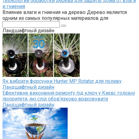
Технологии обработки дерева для защиты дома от влаги
и гниения
Влияние влаги и гниения на дерево Дерево является
одним из самых популярных материалов для
Поиск:
Ландшафтный дизайн
Як вибрати форсунки Hunter MP Rotator для поливу
Ландшафтный дизайн
Ефективне виконання ремонту під ключ у Києві: головні
пріоритети, які слід обов’язково враховувати
Ландшафтный дизайн