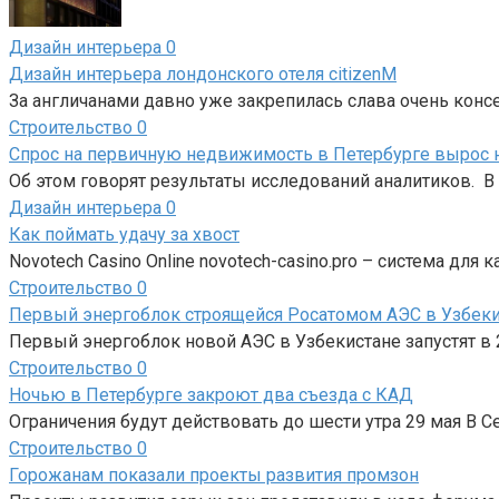
Дизайн интерьера
0
Дизайн интерьера лондонского отеля citizenM
За англичанами давно уже закрепилась слава очень конс
Строительство
0
Спрос на первичную недвижимость в Петербурге вырос н
Об этом говорят результаты исследований аналитиков. В
Дизайн интерьера
0
Как поймать удачу за хвост
Novotech Casino Online novotech-casino.pro – система для
Строительство
0
Первый энергоблок строящейся Росатомом АЭС в Узбекис
Первый энергоблок новой АЭС в Узбекистане запустят в 2
Строительство
0
Ночью в Петербурге закроют два съезда с КАД
Ограничения будут действовать до шести утра 29 мая В 
Строительство
0
Горожанам показали проекты развития промзон