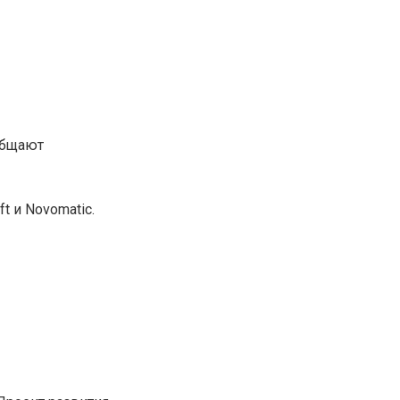
общают
t и Novomatic.