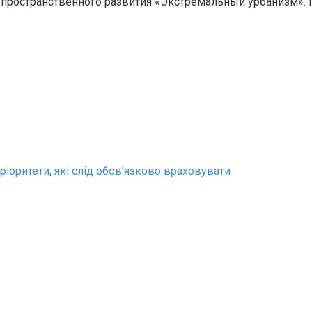
 пространственного развития «Экстремальный урбанизм». 
ріоритети, які слід обов’язково враховувати