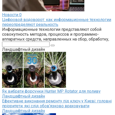
Новости
0
Цифровой водоворот: как информационные технологии
переопределяют реальность
Информационные технологии представляют собой
совокупность методов, процессов и программно-
аппаратных средств, направленных на сбор, обработку,
Поиск:
Ландшафтный дизайн
Як вибрати форсунки Hunter MP Rotator для поливу
Ландшафтный дизайн
Ефективне виконання ремонту під ключ у Києві: головні
пріоритети, які слід обов’язково враховувати
Ландшафтный дизайн