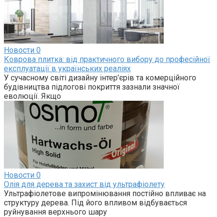
Новости
0
Коврова плитка: від практичного вибору до професійної
експлуатації в українських реаліях
У сучасному світі дизайну інтер’єрів та комерційного
будівництва підлогові покриття зазнали значної
еволюції. Якщо
Новости
0
Олія для дерева та захист від ультрафіолету
Ультрафіолетове випромінювання постійно впливає на
структуру дерева. Під його впливом відбувається
руйнування верхнього шару