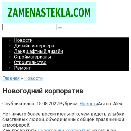
Перейти
к
контенту
Поиск:
Новости
Дизайн интерьера
Ландшафтный дизайн
Стройматериалы
Строительство
Ремонт
Главная
»
Новости
Новогодний корпоратив
Опубликовано:
15.08.2022
Рубрика:
Новости
Автор:
Alex
Нет ничего более восхитительного, чем видеть улыбки
счастливых людей, объединенных общей праздничной
атмосферой.
Как превратить
новогодний корпоратив
из скучной