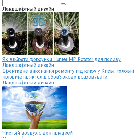
Поиск:
Ландшафтный дизайн
Як вибрати форсунки Hunter MP Rotator для поливу
Ландшафтный дизайн
Ефективне виконання ремонту під ключ у Києві: головні
пріоритети, які слід обов’язково враховувати
Ландшафтный дизайн
Чистый воздух с вентиляцией