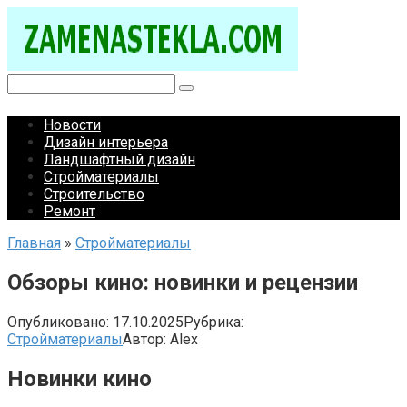
Перейти
к
контенту
Поиск:
Новости
Дизайн интерьера
Ландшафтный дизайн
Стройматериалы
Строительство
Ремонт
Главная
»
Стройматериалы
Обзоры кино: новинки и рецензии
Опубликовано:
17.10.2025
Рубрика:
Стройматериалы
Автор:
Alex
Новинки кино