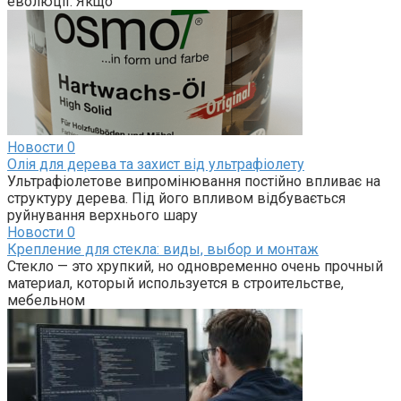
еволюції. Якщо
Новости
0
Олія для дерева та захист від ультрафіолету
Ультрафіолетове випромінювання постійно впливає на
структуру дерева. Під його впливом відбувається
руйнування верхнього шару
Новости
0
Крепление для стекла: виды, выбор и монтаж
Стекло — это хрупкий, но одновременно очень прочный
материал, который используется в строительстве,
мебельном