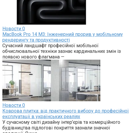
Новости
0
MacBook Pro 14 M3: Інженерний прорив у мобільному
рендерингу та продуктивності
Сучасний ландшафт професійної мобільної
обчислювальної техніки зазнає кардинальних змін із
появою нового флагмана —
Новости
0
Коврова плитка: від практичного вибору до професійної
експлуатації в українських реаліях
У сучасному світі дизайну інтер’єрів та комерційного
будівництва підлогові покриття зазнали значної