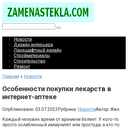
Перейти
к
контенту
Поиск:
Новости
Дизайн интерьера
Ландшафтный дизайн
Стройматериалы
Строительство
Ремонт
Главная
»
Новости
Особенности покупки лекарств в
интернет-аптеке
Опубликовано:
03.07.2022
Рубрика:
Новости
Автор:
Alex
Каждый человек время от времени болеет. У кого-то
просто ослабленный иммунитет или простуда, а кто-то