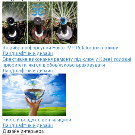
Як вибрати форсунки Hunter MP Rotator для поливу
Ландшафтный дизайн
Ефективне виконання ремонту під ключ у Києві: головні
пріоритети, які слід обов’язково враховувати
Ландшафтный дизайн
Чистый воздух с вентиляцией
Ландшафтный дизайн
Дизайн интерьера