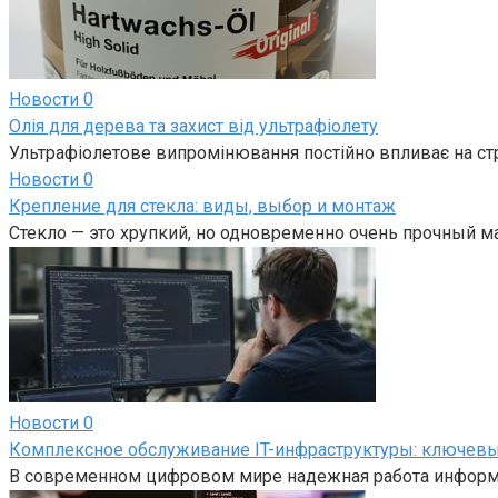
Новости
0
Олія для дерева та захист від ультрафіолету
Ультрафіолетове випромінювання постійно впливає на ст
Новости
0
Крепление для стекла: виды, выбор и монтаж
Стекло — это хрупкий, но одновременно очень прочный м
Новости
0
Комплексное обслуживание IT-инфраструктуры: ключевы
В современном цифровом мире надежная работа информ