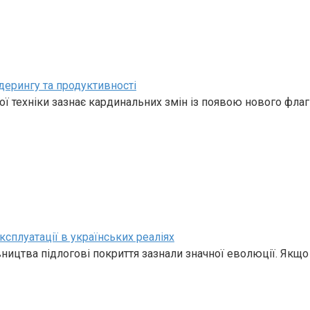
дерингу та продуктивності
ї техніки зазнає кардинальних змін із появою нового фла
ксплуатації в українських реаліях
івництва підлогові покриття зазнали значної еволюції. Якщо