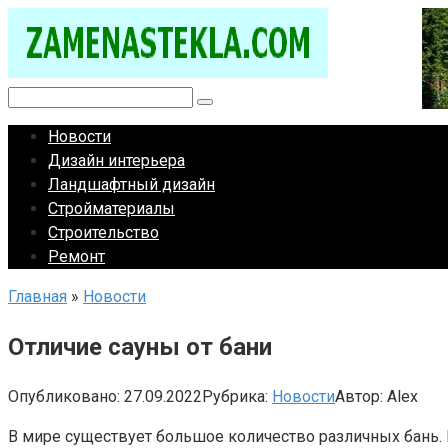
Перейти
к
контенту
Поиск:
Новости
Дизайн интерьера
Ландшафтный дизайн
Стройматериалы
Строительство
Ремонт
Главная
»
Новости
Отличие сауны от бани
Опубликовано:
27.09.2022
Рубрика:
Новости
Автор:
Alex
В мире существует большое количество различных бань. 