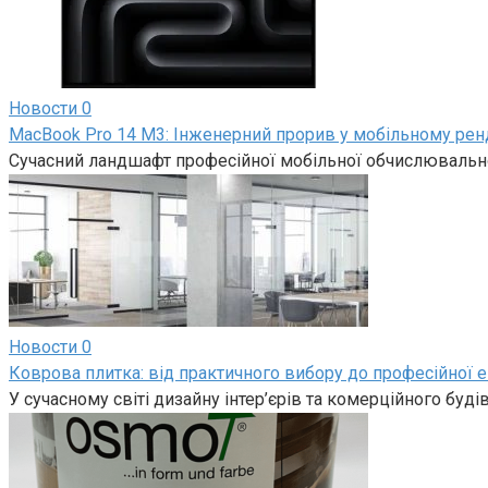
Новости
0
MacBook Pro 14 M3: Інженерний прорив у мобільному рен
Сучасний ландшафт професійної мобільної обчислювально
Новости
0
Коврова плитка: від практичного вибору до професійної е
У сучасному світі дизайну інтер’єрів та комерційного буд