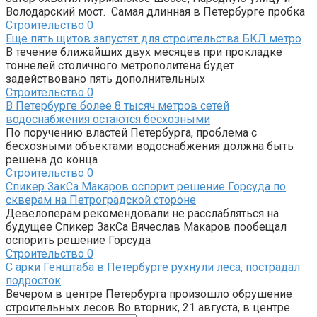
Володарский мост. Самая длинная в Петербурге пробка
Строительство
0
Еще пять щитов запустят для строительства БКЛ метро
В течение ближайших двух месяцев при прокладке
тоннелей столичного метрополитена будет
задействовано пять дополнительных
Строительство
0
В Петербурге более 8 тысяч метров сетей
водоснабжения остаются бесхозными
По поручению властей Петербурга, проблема с
бесхозными объектами водоснабжения должна быть
решена до конца
Строительство
0
Спикер ЗакСа Макаров оспорит решение Горсуда по
скверам на Петроградской стороне
Девелоперам рекомендовали не расслабляться на
будущее Спикер ЗакСа Вячеслав Макаров пообещал
оспорить решение Горсуда
Строительство
0
С арки Генштаба в Петербурге рухнули леса, пострадал
подросток
Вечером в центре Петербурга произошло обрушение
строительных лесов Во вторник, 21 августа, в центре