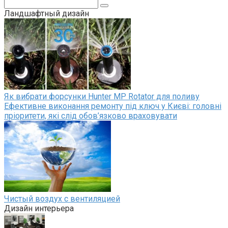
Поиск:
Ландшафтный дизайн
Як вибрати форсунки Hunter MP Rotator для поливу
Ефективне виконання ремонту під ключ у Києві: головні
пріоритети, які слід обов’язково враховувати
Чистый воздух с вентиляцией
Дизайн интерьера