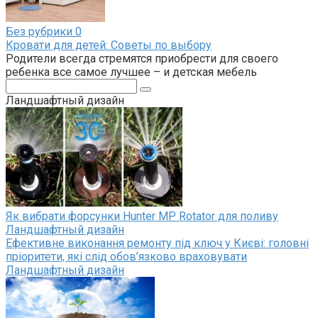
Без рубрики
0
Кровати для детей: Советы по выбору
Родители всегда стремятся приобрести для своего
ребенка все самое лучшее – и детская мебель
Поиск:
Ландшафтный дизайн
Як вибрати форсунки Hunter MP Rotator для поливу
Ландшафтный дизайн
Ефективне виконання ремонту під ключ у Києві: головні
пріоритети, які слід обов’язково враховувати
Ландшафтный дизайн