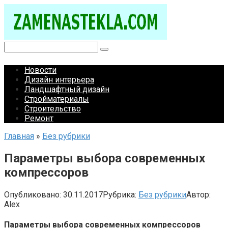
Перейти
к
контенту
Поиск:
Новости
Дизайн интерьера
Ландшафтный дизайн
Стройматериалы
Строительство
Ремонт
Главная
»
Без рубрики
Параметры выбора современных
компрессоров
Опубликовано:
30.11.2017
Рубрика:
Без рубрики
Автор:
Alex
Параметры выбора современных компрессоров