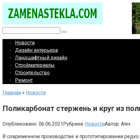
Перейти
к
контенту
Поиск:
Новости
Дизайн интерьера
Ландшафтный дизайн
Стройматериалы
Строительство
Ремонт
Главная
»
Новости
Поликарбонат стержень и круг из по
Опубликовано:
06.06.2021
Рубрика:
Новости
Автор:
Alex
В современном производстве и прототипировании редко 