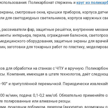
использования. Поликарбонат стержень и
круг из поликар
краны, смотровые окна, крышки приборов, корпуса датчи
ли для светодиодных светильников, корпуса наружных с
 рассеиватели фар, защитные решётки, внутренние механи
енты интерьера, перила, ограждения балконов, светопроз
медицинского оборудования, защитные экраны для врачей 
ин, заготовки для токарных работ по пластику, моделиров
в для обработки на станках с ЧПУ и вручную. Поликарбона
ы. Компания, имеющая в штате технологов, даёт следую
0-90° и притуплённой перемычкой. Периодически извлекай
300 м/мин, подача: 0,1-0,2 мм/об. Обязательно применяй
йте полированные или алмазные резцы.
ми, лучковым лобзиком, лазером (аккуратно, возможны о