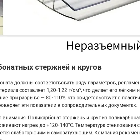
бонатных стержней и кругов
боната должны соответствовать ряду параметров, реглам
ериала составляет 1,20-1,22 г/см³, что делает его лёгким
ение при разрыве — 80-110%, что свидетельствует о пласт
веряет эти показатели в сопроводительных документах.
внимания. Поликарбонат стержень и круг из поликарбонат
живают нагрев до +120-140°C. Температура стеклования со
вляется слабогорючим и самозатухающим. Компания рекоме