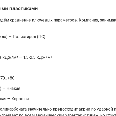
ыми пластиками
едём сравнение ключевых параметров. Компания, занима
ло) — Полистирол (ПС)
-3 кДж/м² — 1,5-2,5 кДж/м²
+70…+80
) — Низкая
чная — Хорошая
поликарбоната значительно превосходит акрил по ударной п
игрывает по всем механическим характеристикам, но стои