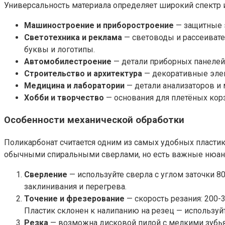
Универсальность материала определяет широкий спектр 
Машиностроение и приборостроение
— защитные э
Светотехника и реклама
— световоды и рассеивате
буквы и логотипы.
Автомобилестроение
— детали приборных панелей,
Строительство и архитектура
— декоративные элем
Медицина и лаборатории
— детали анализаторов и 
Хобби и творчество
— основания для плетёных корз
Особенности механической обработки
Поликарбонат считается одним из самых удобных пластико
обычными спиральными сверлами, но есть важные нюанс
Сверление
— используйте сверла с углом заточки 8
заклинивания и перегрева.
Точение и фрезерование
— скорость резания: 200-
Пластик склонен к налипанию на резец — использу
Резка
— возможна дисковой пилой с мелкими зубья