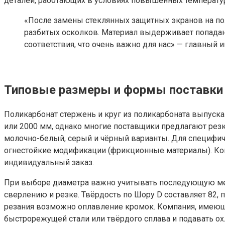
деталей, работающих в условиях повышенных температу
«После замены стеклянных защитных экранов на по
разбитых осколков. Материал выдерживает попадан
соответствия, что очень важно для нас» — главный
Типовые размеры и формы поставки
Поликарбонат стержень и круг из поликарбоната выпуска
или 2000 мм, однако многие поставщики предлагают резк
молочно-белый, серый и чёрный варианты. Для специфич
огнестойкие модификации (фрикционные материалы). Ко
индивидуальный заказ.
При выборе диаметра важно учитывать последующую меха
сверлению и резке. Твёрдость по Шору D составляет 82, 
резания возможно оплавление кромок. Компания, имеющ
быстрорежущей стали или твёрдого сплава и подавать о