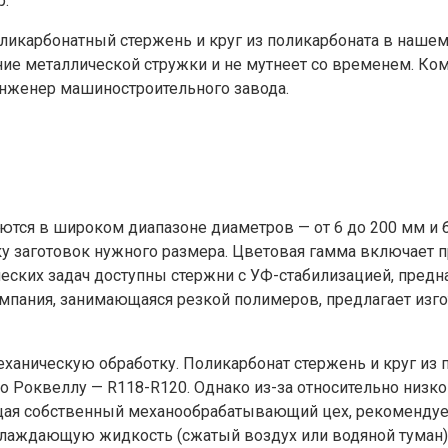
р.
ликарбонатный стержень и круг из поликарбоната в наше
ие металлической стружки и не мутнеет со временем. Ко
 инженер машиностроительного завода.
ются в широком диапазоне диаметров — от 6 до 200 мм и б
у заготовок нужного размера. Цветовая гамма включает п
еских задач доступны стержни с УФ-стабилизацией, предн
мпания, занимающаяся резкой полимеров, предлагает изг
ническую обработку. Поликарбонат стержень и круг из п
по Роквеллу — R118-R120. Однако из-за относительно низк
ая собственный механообрабатывающий цех, рекомендует
хлаждающую жидкость (сжатый воздух или водяной туман)