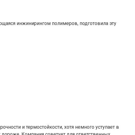
ющаяся инжинирингом полимеров, подготовила эту
рочности и термостойкости, хотя немного уступает в
т дороже. Компания советует для ответственных