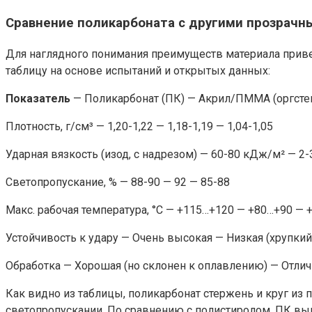
Сравнение поликарбоната с другими прозрачн
Для наглядного понимания преимуществ материала прив
таблицу на основе испытаний и открытых данных:
Показатель
— Поликарбонат (ПК) — Акрил/ПММА (оргстек
Плотность, г/см³ — 1,20-1,22 — 1,18-1,19 — 1,04-1,05
Ударная вязкость (изод, с надрезом) — 60-80 кДж/м² — 2
Светопропускание, % — 88-90 — 92 — 85-88
Макс. рабочая температура, °C — +115…+120 — +80…+90 — 
Устойчивость к удару — Очень высокая — Низкая (хрупкий
Обработка — Хорошая (но склонен к оплавлению) — Отли
Как видно из таблицы, поликарбонат стержень и круг из 
светопропускании. По сравнению с полистиролом, ПК вы