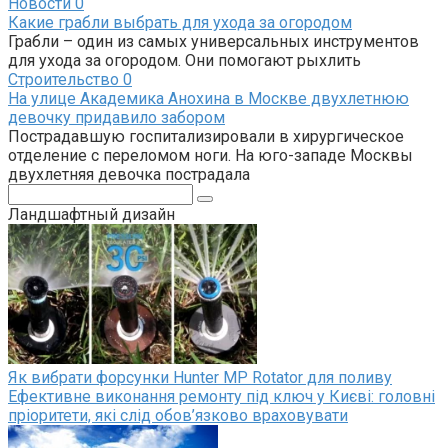
Новости
0
Какие грабли выбрать для ухода за огородом
Грабли – один из самых универсальных инструментов
для ухода за огородом. Они помогают рыхлить
Строительство
0
На улице Академика Анохина в Москве двухлетнюю
девочку придавило забором
Пострадавшую госпитализировали в хирургическое
отделение с переломом ноги. На юго-западе Москвы
двухлетняя девочка пострадала
Поиск:
Ландшафтный дизайн
Як вибрати форсунки Hunter MP Rotator для поливу
Ефективне виконання ремонту під ключ у Києві: головні
пріоритети, які слід обов’язково враховувати