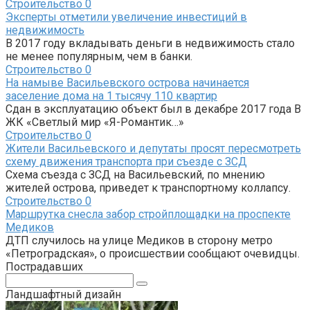
Строительство
0
Эксперты отметили увеличение инвестиций в
недвижимость
В 2017 году вкладывать деньги в недвижимость стало
не менее популярным, чем в банки.
Строительство
0
На намыве Васильевского острова начинается
заселение дома на 1 тысячу 110 квартир
Сдан в эксплуатацию объект был в декабре 2017 года В
ЖК «Светлый мир «Я-Романтик…»
Строительство
0
Жители Васильевского и депутаты просят пересмотреть
схему движения транспорта при съезде с ЗСД
Схема съезда с ЗСД на Васильевский, по мнению
жителей острова, приведет к транспортному коллапсу.
Строительство
0
Маршрутка снесла забор стройплощадки на проспекте
Медиков
ДТП случилось на улице Медиков в сторону метро
«Петроградская», о происшествии сообщают очевидцы.
Пострадавших
Поиск:
Ландшафтный дизайн