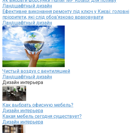
Як вибрати форсунки Hunter MP Rotator для поливу
Ландшафтный дизайн
Ефективне виконання ремонту під ключ у Києві: головні
пріоритети, які слід обов’язково враховувати
Ландшафтный дизайн
Чистый воздух с вентиляцией
Ландшафтный дизайн
Дизайн интерьера
Как выбрать офисную мебель?
Дизайн интерьера
Какая мебель сегодня существует?
Дизайн интерьера