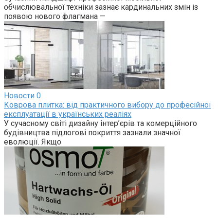
обчислювальної техніки зазнає кардинальних змін із
появою нового флагмана —
Новости
0
Коврова плитка: від практичного вибору до професійної
експлуатації в українських реаліях
У сучасному світі дизайну інтер’єрів та комерційного
будівництва підлогові покриття зазнали значної
еволюції. Якщо