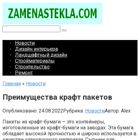
Перейти
к
контенту
Поиск:
Новости
Дизайн интерьера
Ландшафтный дизайн
Стройматериалы
Строительство
Ремонт
Главная
»
Новости
Преимущества крафт пакетов
Опубликовано:
24.08.2022
Рубрика:
Новости
Автор:
Alex
Пакеты из крафт-бумаги — это контейнеры,
изготовленные из крафт-бумаги на заводах. Эта бумага
обладает высокой прочностью и широко используется в
качестве упаковочного материала. Сырьем для