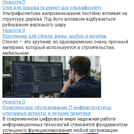
Новости
0
Олія для дерева та захист від ультрафіолету
Ультрафіолетове випромінювання постійно впливає на
структуру дерева. Під його впливом відбувається
руйнування верхнього шару
Новости
0
Крепление для стекла: виды, выбор и монтаж
Стекло — это хрупкий, но одновременно очень прочный
материал, который используется в строительстве,
мебельном
Новости
0
Комплексное обслуживание IT-инфраструктуры:
ключевые аспекты и лучшие практики
В современном цифровом мире надежная работа
информационных технологий становится фундаментом
успешного функционирования любой организации.