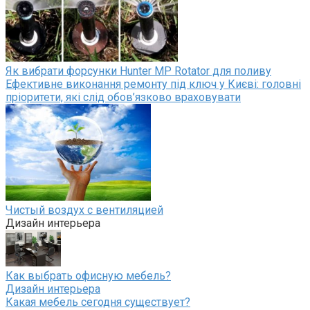
Як вибрати форсунки Hunter MP Rotator для поливу
Ефективне виконання ремонту під ключ у Києві: головні
пріоритети, які слід обов’язково враховувати
Чистый воздух с вентиляцией
Дизайн интерьера
Как выбрать офисную мебель?
Дизайн интерьера
Какая мебель сегодня существует?