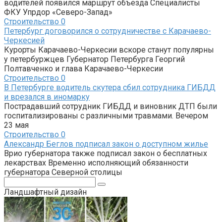
водителей появился маршрут объезда Специалисты
ФКУ Упрдор «Северо-Запад»
Строительство
0
Петербург договорился о сотрудничестве с Карачаево-
Черкесией
Курорты Карачаево-Черкесии вскоре станут популярны
у петербуржцев Губернатор Петербурга Георгий
Полтавченко и глава Карачаево-Черкесии
Строительство
0
В Петербурге водитель скутера сбил сотрудника ГИБДД
и врезался в иномарку
Пострадавший сотрудник ГИБДД и виновник ДТП были
госпитализированы с различными травмами. Вечером
23 мая
Строительство
0
Александр Беглов подписал закон о доступном жилье
Врио губернатора также подписал закон о бесплатных
лекарствах Временно исполняющий обязанности
губернатора Северной столицы
Поиск:
Ландшафтный дизайн