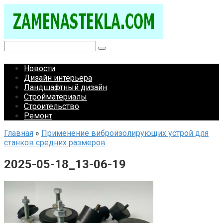
Перейти
к
контенту
Поиск:
Новости
Дизайн интерьера
Ландшафтный дизайн
Стройматериалы
Строительство
Ремонт
Главная
»
Применение виброизолирующих устрой для
станков средних размеров
2025-05-18_13-06-19