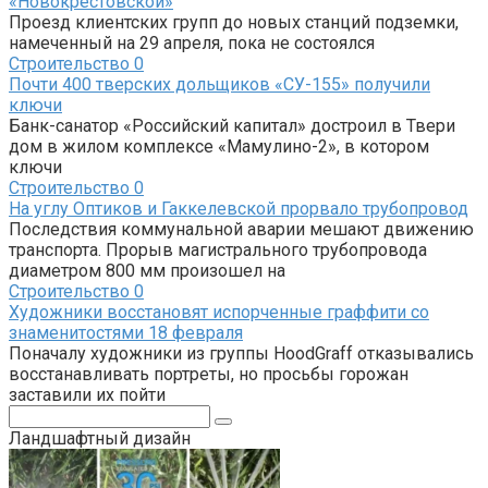
«Новокрестовской»
Проезд клиентских групп до новых станций подземки,
намеченный на 29 апреля, пока не состоялся
Строительство
0
Почти 400 тверских дольщиков «СУ-155» получили
ключи
Банк-санатор «Российский капитал» достроил в Твери
дом в жилом комплексе «Мамулино-2», в котором
ключи
Строительство
0
На углу Оптиков и Гаккелевской прорвало трубопровод
Последствия коммунальной аварии мешают движению
транспорта. Прорыв магистрального трубопровода
диаметром 800 мм произошел на
Строительство
0
Художники восстановят испорченные граффити со
знаменитостями 18 февраля
Поначалу художники из группы HoodGraff отказывались
восстанавливать портреты, но просьбы горожан
заставили их пойти
Поиск:
Ландшафтный дизайн