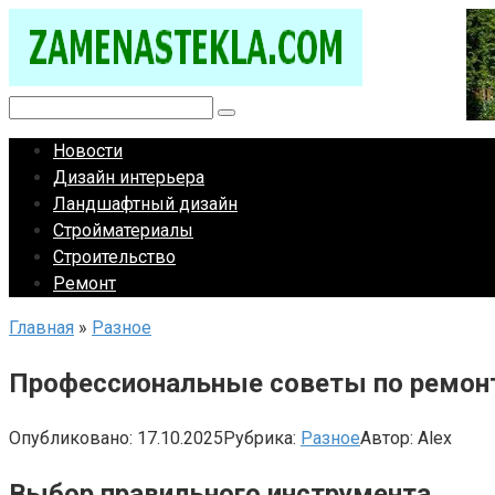
Перейти
к
контенту
Поиск:
Новости
Дизайн интерьера
Ландшафтный дизайн
Стройматериалы
Строительство
Ремонт
Главная
»
Разное
Профессиональные советы по ремон
Опубликовано:
17.10.2025
Рубрика:
Разное
Автор:
Alex
Выбор правильного инструмента