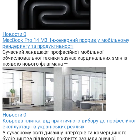
Новости
0
MacBook Pro 14 M3: Інженерний прорив у мобільному
рендерингу та продуктивності
Сучасний ландшафт професійної мобільної
обчислювальної техніки зазнає кардинальних змін із
появою нового флагмана —
Новости
0
Коврова плитка: від практичного вибору до професійної
експлуатації в українських реаліях
У сучасному світі дизайну інтер’єрів та комерційного
будівництва підлогові покриття зазнали значної