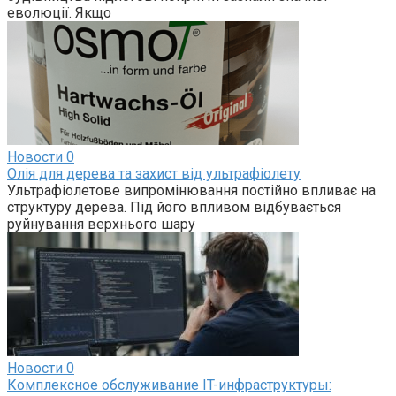
еволюції. Якщо
Новости
0
Олія для дерева та захист від ультрафіолету
Ультрафіолетове випромінювання постійно впливає на
структуру дерева. Під його впливом відбувається
руйнування верхнього шару
Новости
0
Комплексное обслуживание IT-инфраструктуры: