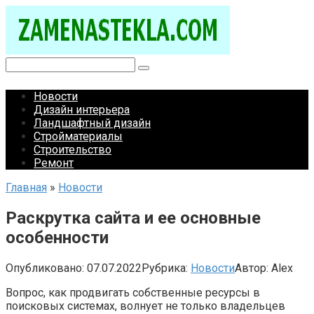
Перейти
к
контенту
Поиск:
Новости
Дизайн интерьера
Ландшафтный дизайн
Стройматериалы
Строительство
Ремонт
Главная
»
Новости
Раскрутка сайта и ее основные
особенности
Опубликовано:
07.07.2022
Рубрика:
Новости
Автор:
Alex
Вопрос, как продвигать собственные ресурсы в
поисковых системах, волнует не только владельцев