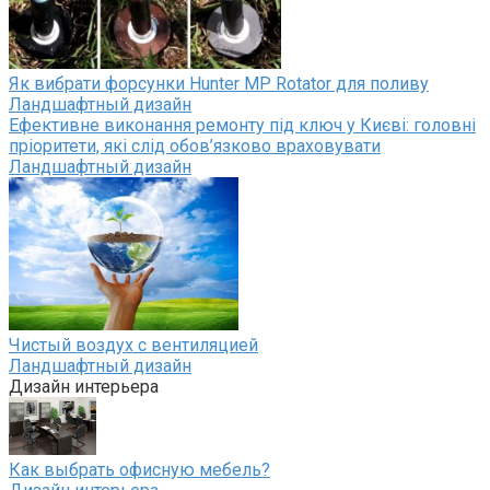
Як вибрати форсунки Hunter MP Rotator для поливу
Ландшафтный дизайн
Ефективне виконання ремонту під ключ у Києві: головні
пріоритети, які слід обов’язково враховувати
Ландшафтный дизайн
Чистый воздух с вентиляцией
Ландшафтный дизайн
Дизайн интерьера
Как выбрать офисную мебель?