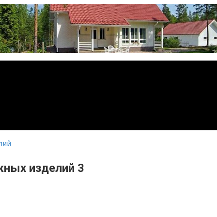
лий
жных изделий 3