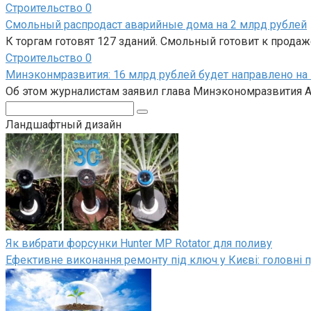
Строительство
0
Смольный распродаст аварийные дома на 2 млрд рублей
К торгам готовят 127 зданий. Смольный готовит к прода
Строительство
0
Минэконмразвития: 16 млрд рублей будет направлено на
Об этом журналистам заявил глава Минэкономразвития Ал
Поиск:
Ландшафтный дизайн
Як вибрати форсунки Hunter MP Rotator для поливу
Ефективне виконання ремонту під ключ у Києві: головні п