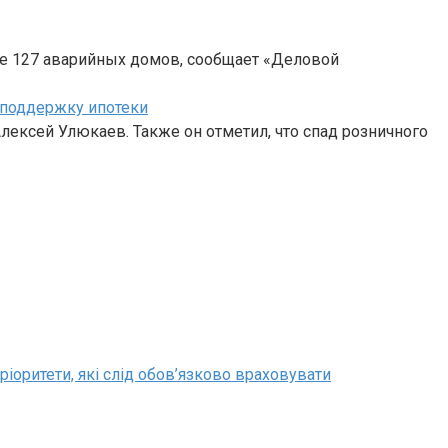
же 127 аварийных домов, сообщает «Деловой
 поддержку ипотеки
ексей Улюкаев. Также он отметил, что спад розничного
ріоритети, які слід обов’язково враховувати