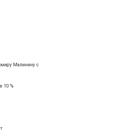
имиру Малинину с
е 10 %
т